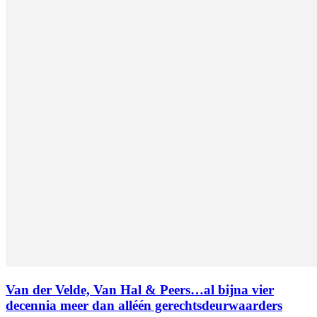
Van der Velde, Van Hal & Peers…al bijna vier
decennia meer dan alléén gerechtsdeurwaarders