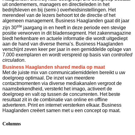
uit ondernemers, managers en directieleden in het
bedrijfsleven en bij (semi-) overheidsinstellingen. Het
merendeel van de lezers behoort tot de directie of het
algemeen management. Business Haaglanden gaat dit jaar
ste
zijn 30
jaargang in en heeft in deze periode een stevige
positie verworven in dit bladensegment. Het zakenmagazine
biedt herkenbare en actuele informatie die wordt uitgediept
aan de hand van diverse thema’s. Business Haaglanden
verschijnt zeven keer per jaar in een gemiddelde oplage van
7.000 exemplaren en wordt verspreid op basis van
controlled
circulation
.
Business Haaglanden shared media op maat
Met de juiste mix van communicatiemiddelen bereikt u uw
doelgroep optimaal. De inzet van meerdere
contactmomenten via diverse mediakanalen vergroot de
naamsbekendheid, versterkt het imago, activeert de
doelgroep en valt op tussen de concurrenten. Het beste
resultaat zit in de combinatie van online en offline
adverteren. Print en internet versterken elkaar. Business
Haaglanden creëert samen met u een concept op maat.
Columns